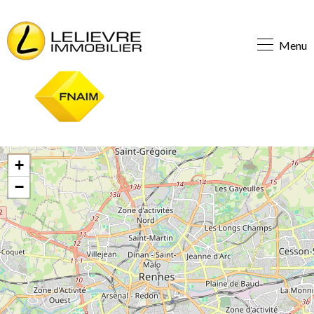
Menu
+
−